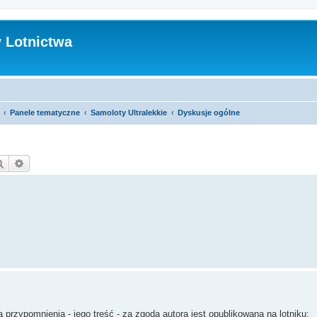
 Lotnictwa
Panele tematyczne
Samoloty Ultralekkie
Dyskusje ogólne
Szukaj
Wyszukiwanie zaawansowane
 przypomnienia - jego treść - za zgoda autora jest opublikowana na lotniku: