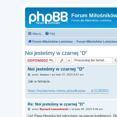
Forum Miłośników
Forum dla Miłośników Lotnictwa
Więcej…
FAQ
Forum Miłośników Lotnictwa
Forum Miłośników Lotnictwa
Noi jesteśmy w czarnej "D"
ODPOWIEDZ
Noi jesteśmy w czarnej "D"
P
autor:
Janusz
»
pn kwie 07, 2025 6:57 pm
o
s
Jak w temacie .
t
https://wydarzenia.interia.pl/podkarpac ... d,21392821
Re: Noi jesteśmy w czarnej "D"
P
autor:
Ryszard Lewandowski
»
wt kwie 08, 2025 9:48 am
o
s
List Pana Henryka był odczytany na naszej konferencji. Dla