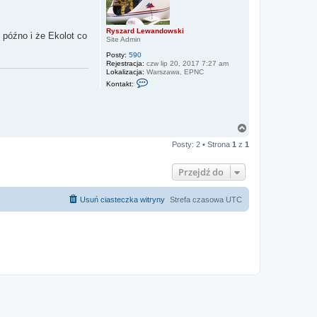
Ryszard Lewandowski
k późno i że Ekolot co
Site Admin
Posty:
590
Rejestracja:
czw lip 20, 2017 7:27 am
Lokalizacja:
Warszawa, EPNC
S
Kontakt:
k
o
n
t
a
N
k
a
t
Posty: 2 • Strona
1
z
1
g
u
j
ó
s
r
Przejdź do
i
ę
ę
z
R
Usuń ciasteczka witryny
Strefa czasowa
UTC
y
s
z
a
r
d
L
e
w
a
n
d
o