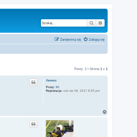
Szukaj
Wyszukiwanie z
Zarejestruj się
Zaloguj się
Posty: 2 • Strona
1
z
1
Janusz
Posty:
90
Rejestracja:
ndz sie 06, 2017 8:55 pm
N
a
g
ó
r
ę