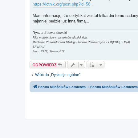
t
https://lotnik.org/post.php?id=58
.
Mam informację, że certyfikat został kilka dni temu nadany
najmniej będzie już inną firmą...
Ryszard Lewandowski
Pilot motolotniowy, samolotów ultralekkich.
Mechanik Poświadczenia Obsługi Statków Powietrznych - TM(PHG), TM(A).
SP-MIAU
Jazz, R912, Stratus-P17
ODPOWIEDZ
Wróć do „Dyskusje ogólne”
Forum Miłośników Lotnictwa
Forum Miłośników Lotnictwa