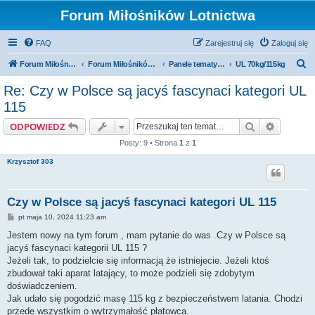
Forum Miłośników Lotnictwa
FAQ
Zarejestruj się
Zaloguj się
S
Forum Miłośników Lotnictwa
Forum Miłośników Lotnictwa
Panele tematyczne
UL 70kg/115kg
z
Re: Czy w Polsce są jacyś fascynaci kategori UL
u
115
k
Szukaj
Wyszuki
ODPOWIEDZ
a
Posty: 9 • Strona
1
z
1
j
Krzysztof 303
Czy w Polsce są jacyś fascynaci kategori UL 115
P
pt maja 10, 2024 11:23 am
o
s
Jestem nowy na tym forum , mam pytanie do was .Czy w Polsce są
t
jacyś fascynaci kategorii UL 115 ?
Jeżeli tak, to podzielcie się informacją że istniejecie. Jeżeli ktoś
zbudował taki aparat latający, to może podzieli się zdobytym
doświadczeniem.
Jak udało się pogodzić masę 115 kg z bezpieczeństwem latania. Chodzi
przede wszystkim o wytrzymałość płatowca.