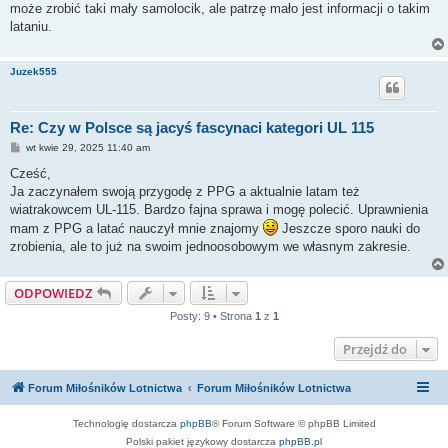
może zrobić taki mały samolocik, ale patrzę mało jest informacji o takim
lataniu.
Juzek555
Re: Czy w Polsce są jacyś fascynaci kategori UL 115
P
wt kwie 29, 2025 11:40 am
o
s
Cześć,
t
Ja zaczynałem swoją przygodę z PPG a aktualnie latam też
wiatrakowcem UL-115. Bardzo fajna sprawa i mogę polecić. Uprawnienia
mam z PPG a latać nauczył mnie znajomy
Jeszcze sporo nauki do
zrobienia, ale to już na swoim jednoosobowym we własnym zakresie.
ODPOWIEDZ
Posty: 9 • Strona
1
z
1
Przejdź do
Forum Miłośników Lotnictwa
Forum Miłośników Lotnictwa
Technologię dostarcza
phpBB
® Forum Software © phpBB Limited
Polski pakiet językowy dostarcza
phpBB.pl