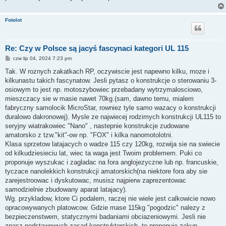
Fotolot
Re: Czy w Polsce są jacyś fascynaci kategori UL 115
P
czw lip 04, 2024 7:23 pm
o
s
Tak. W roznych zakatkach RP, oczywiscie jest napewno kilku, moze i
t
kilkunastu takich fascynatow. Jesli pytasz o konstrukcje o sterowaniu 3-
osiowym to jest np. motoszybowiec przebadany wytrzymalosciowo,
mieszczacy sie w masie nawet 70kg.(sam, dawno temu, mialem
fabryczny samolocik MicroStar, rowniez tyle samo wazacy o konstrukcji
duralowo dakronowej). Mysle ze najwiecej rodzimych konstrukcji UL115 to
seryjny wiatrakowiec "Nano" , nastepnie konstrukcje zudowane
amatorsko z tzw."kit"-ow np. "FOX" i kilka nanomotolotni.
Klasa sprzetow latajacych o wadze 115 czy 120kg, rozwija sie na swiecie
od kilkudziesieciu lat, wiec ta waga jest Twoim problemem. Puki co
proponuje wyszukac i zagladac na fora anglojezyczne lub np. francuskie,
tyczace nanolekkich konstrukcji amatorskich(na niektore fora aby sie
zarejestroowac i dyskutowac, musisz najpierw zaprezentowac
samodzielnie zbudowany aparat latajacy).
Wg. przykladow, ktore Ci podalem, raczej nie wiele jest calkowicie nowo
opracowywanych platowcow. Gdzie mase 115kg "pogodzic" nalezy z
bezpieczenstwem, statycznymi badaniami obciazeniowymi. Jesli nie
znasz podstawowych zasad konstruktorskich, to proponuje zakup