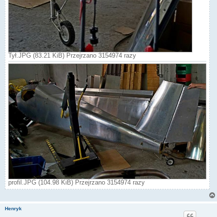
Tył.JPG (83.21 KiB) Przejrzano 3154974 razy
profil.JPG (104.98 KiB) Przejrzano 3154974 razy
Henryk