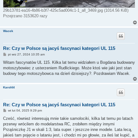
29b13781-ea16-4b86-b3f7-425c5ad004c1-1_all_3469.jpg (1014.56 KiB)
Przejrzano 3153620 razy
Wacek
Re: Czy w Polsce są jacyś fascynaci kategori UL 115
P
pt wrz 27, 2024 10:35 am
o
s
Witam fascynatów UL 115. Kilka lat temu widziałem u Bogdana budowany
t
motoszybowiec z usterzeniem Rudlickiego. Może ktoś wie jaki jest stan
budowy tego motoszybowca na dzień dzisiejszy?. Pozdrawiam Wacek.
Karol44
Re: Czy w Polsce są jacyś fascynaci kategori UL 115
P
wt lut 04, 2025 9:29 pm
o
s
Cześć, również interesują mnie takie samolociki, kilka lat temu po latach
t
przerwy wrócilem do modelarstwa RC, zrobiłem między innymi
Prząśniczkę J1 w skali 1:3, lata super. i jeszcze inne modele. Lata lecą,
jakieś tam pojęcie o lataniu jest, i chodzi mi po głowie, za ileś lat kupić, a