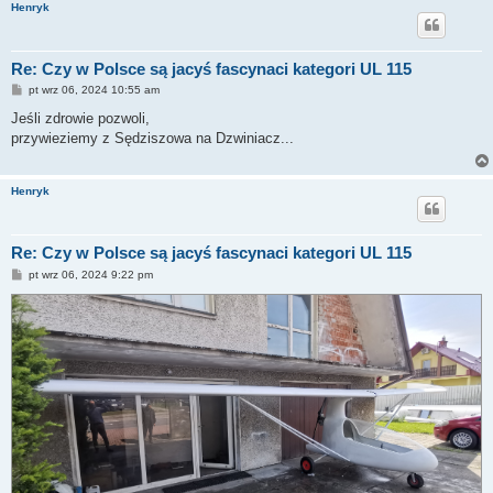
Henryk
Re: Czy w Polsce są jacyś fascynaci kategori UL 115
P
pt wrz 06, 2024 10:55 am
o
s
Jeśli zdrowie pozwoli,
t
przywieziemy z Sędziszowa na Dzwiniacz...
Henryk
Re: Czy w Polsce są jacyś fascynaci kategori UL 115
P
pt wrz 06, 2024 9:22 pm
o
s
t