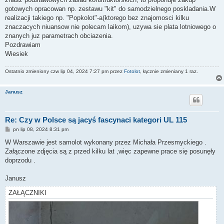
gotowych opracowan np. zestawu "kit" do samodzielnego poskladania.W
realizacji takiego np. "Popkolot"-a(ktorego bez znajomosci kilku
znaczacych niuansow nie polecam laikom), uzywa sie plata lotniowego o
znanych juz parametrach obciazenia.
Pozdrawiam
Wiesiek
Ostatnio zmieniony czw lip 04, 2024 7:27 pm przez
Fotolot
, łącznie zmieniany 1 raz.
Janusz
Re: Czy w Polsce są jacyś fascynaci kategori UL 115
P
pn lip 08, 2024 8:31 pm
o
s
W Warszawie jest samolot wykonany przez Michała Przesmyckiego .
t
Załączone zdjęcia są z przed kilku lat ,więc zapewne prace się posunęły
doprzodu .
Janusz
ZAŁĄCZNIKI