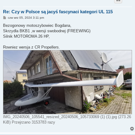
Re: Czy w Polsce są jacyś fascynaci kategori UL 115
P
czw wrz 05, 2024 3:11 pm
o
s
Bezogonowy motoszybowiec Bogdana,
t
Skrzydla BKB1 ,w wersji swobodnej (FREEWING)
Silnik MOTOROMA 26 HP,
Rowniez wersja z CR Propellers.
IMG_20240506_105541_resized_20240506_105733069 (1) (1).jpg (273.26
KiB) Przejrzano 3153783 razy