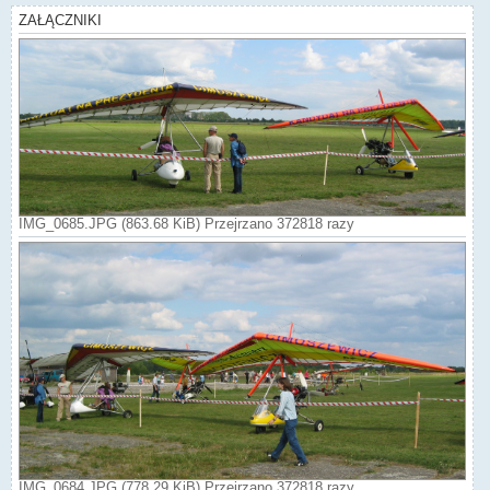
ZAŁĄCZNIKI
IMG_0685.JPG (863.68 KiB) Przejrzano 372818 razy
IMG_0684.JPG (778.29 KiB) Przejrzano 372818 razy