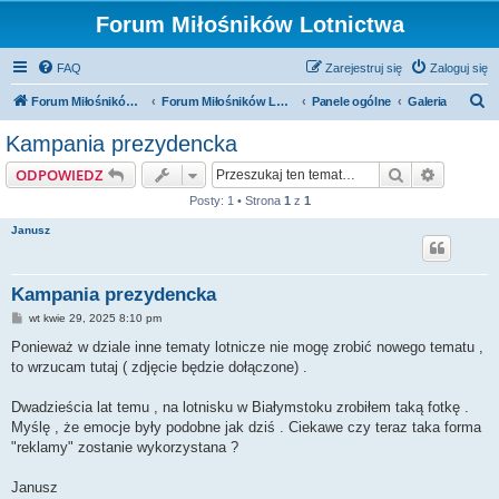
Forum Miłośników Lotnictwa
FAQ
Zarejestruj się
Zaloguj się
S
Forum Miłośników Lotnictwa
Forum Miłośników Lotnictwa
Panele ogólne
Galeria
z
Kampania prezydencka
u
Szukaj
Wyszuki
ODPOWIEDZ
k
Posty: 1 • Strona
1
z
1
a
Janusz
j
Kampania prezydencka
P
wt kwie 29, 2025 8:10 pm
o
s
Ponieważ w dziale inne tematy lotnicze nie mogę zrobić nowego tematu ,
t
to wrzucam tutaj ( zdjęcie będzie dołączone) .
Dwadzieścia lat temu , na lotnisku w Białymstoku zrobiłem taką fotkę .
Myślę , że emocje były podobne jak dziś . Ciekawe czy teraz taka forma
"reklamy" zostanie wykorzystana ?
Janusz