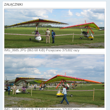
ZAŁĄCZNIKI
IMG_0685.JPG (863.68 KiB) Przejrzano 375302 razy
IMG_0684.JPG (778.29 KiB) Przejrzano 375302 razy