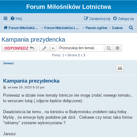
Forum Miłośników Lotnictwa
FAQ
Zarejestruj się
Zaloguj się
S
Forum Miłośników Lotnictwa
Forum Miłośników Lotnictwa
Panele ogólne
Galeria
z
Kampania prezydencka
u
Szukaj
Wyszuki
ODPOWIEDZ
k
Posty: 1 • Strona
1
z
1
a
Janusz
j
Kampania prezydencka
P
wt kwie 29, 2025 8:10 pm
o
s
Ponieważ w dziale inne tematy lotnicze nie mogę zrobić nowego tematu ,
t
to wrzucam tutaj ( zdjęcie będzie dołączone) .
Dwadzieścia lat temu , na lotnisku w Białymstoku zrobiłem taką fotkę .
Myślę , że emocje były podobne jak dziś . Ciekawe czy teraz taka forma
"reklamy" zostanie wykorzystana ?
Janusz