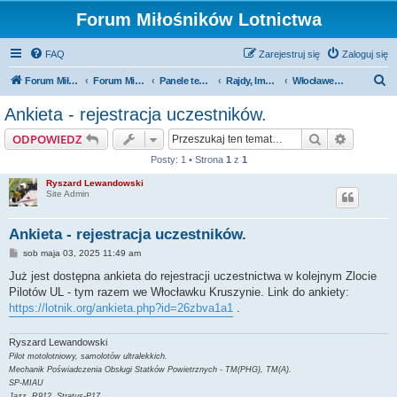
Forum Miłośników Lotnictwa
FAQ
Zarejestruj się
Zaloguj się
S
Forum Miłośników Lotnictwa
Forum Miłośników Lotnictwa
Panele tematyczne
Rajdy, Imprezy, wydarzenia, festyny
Włocławek Kruszyn 2025 - Spotkanie pilotów UL.
z
Ankieta - rejestracja uczestników.
u
Szukaj
Wyszuki
ODPOWIEDZ
k
Posty: 1 • Strona
1
z
1
a
Ryszard Lewandowski
j
Site Admin
Ankieta - rejestracja uczestników.
P
sob maja 03, 2025 11:49 am
o
s
Już jest dostępna ankieta do rejestracji uczestnictwa w kolejnym Zlocie
t
Pilotów UL - tym razem we Włocławku Kruszynie. Link do ankiety:
https://lotnik.org/ankieta.php?id=26zbva1a1
.
Ryszard Lewandowski
Pilot motolotniowy, samolotów ultralekkich.
Mechanik Poświadczenia Obsługi Statków Powietrznych - TM(PHG), TM(A).
SP-MIAU
Jazz, R912, Stratus-P17