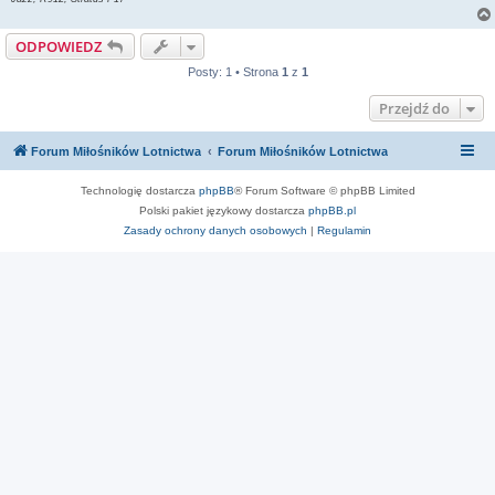
ODPOWIEDZ
Posty: 1 • Strona
1
z
1
Przejdź do
Forum Miłośników Lotnictwa
Forum Miłośników Lotnictwa
Technologię dostarcza
phpBB
® Forum Software © phpBB Limited
Polski pakiet językowy dostarcza
phpBB.pl
Zasady ochrony danych osobowych
|
Regulamin