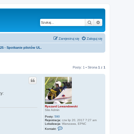
Szukaj
Wyszukiwanie z
Zarejestruj się
Zaloguj się
5 - Spotkanie pilotów UL.
Posty: 1 • Strona
1
z
1
ty:
Ryszard Lewandowski
Site Admin
Posty:
590
Rejestracja:
czw lip 20, 2017 7:27 am
Lokalizacja:
Warszawa, EPNC
S
Kontakt:
k