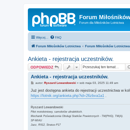
Forum Miłośników
Forum dla Miłośników Lotnictwa
Więcej…
FAQ
Forum Miłośników Lotnictwa
Forum Miłośników Lotnictwa
Ankieta - rejestracja uczestników.
ODPOWIEDZ
Ankieta - rejestracja uczestników.
P
autor:
Ryszard Lewandowski
»
sob maja 03, 2025 11:49 am
o
s
Już jest dostępna ankieta do rejestracji uczestnictwa w k
t
https://lotnik.org/ankieta.php?id=26zbva1a1
.
Ryszard Lewandowski
Pilot motolotniowy, samolotów ultralekkich.
Mechanik Poświadczenia Obsługi Statków Powietrznych - TM(PHG), TM(A).
SP-MIAU
Jazz, R912, Stratus-P17