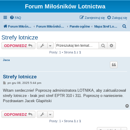
Forum Miłośników Lotnictwa
FAQ
Zarejestruj się
Zaloguj się
S
Forum Miłośników Lotnictwa
Forum Miłośników Lotnictwa
Panele ogólne
Mapa Stref Lotniczych
z
Strefy lotnicze
u
Szukaj
Wyszuki
ODPOWIEDZ
k
Posty: 1 • Strona
1
z
1
a
Jaca
j
Strefy lotnicze
P
pn gru 08, 2025 5:44 pm
o
s
Witam serdecznie! Poproszę administratora LOTNIKA, aby zaktualizował
t
strefy lotnicze - brak jest stref EPTR 310 i 311. Poproszę o naniesienie.
Pozdrawiam Jacek Glapiński
ODPOWIEDZ
Posty: 1 • Strona
1
z
1