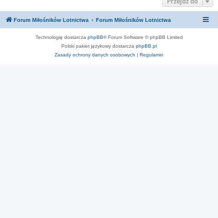
Przejdź do
Forum Miłośników Lotnictwa
Forum Miłośników Lotnictwa
Technologię dostarcza
phpBB
® Forum Software © phpBB Limited
Polski pakiet językowy dostarcza
phpBB.pl
Zasady ochrony danych osobowych
|
Regulamin