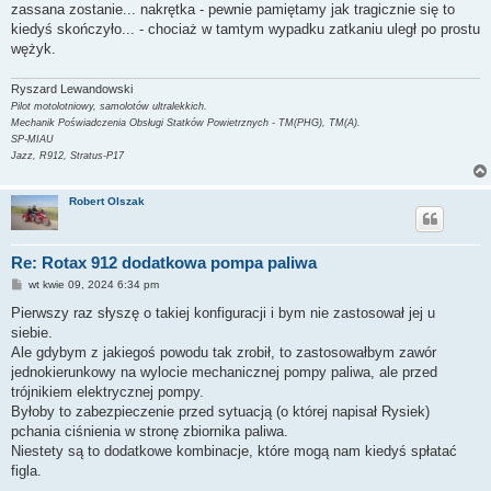
zassana zostanie... nakrętka - pewnie pamiętamy jak tragicznie się to
kiedyś skończyło... - chociaż w tamtym wypadku zatkaniu uległ po prostu
wężyk.
Ryszard Lewandowski
Pilot motolotniowy, samolotów ultralekkich.
Mechanik Poświadczenia Obsługi Statków Powietrznych - TM(PHG), TM(A).
SP-MIAU
Jazz, R912, Stratus-P17
Robert Olszak
Re: Rotax 912 dodatkowa pompa paliwa
P
wt kwie 09, 2024 6:34 pm
o
s
Pierwszy raz słyszę o takiej konfiguracji i bym nie zastosował jej u
t
siebie.
Ale gdybym z jakiegoś powodu tak zrobił, to zastosowałbym zawór
jednokierunkowy na wylocie mechanicznej pompy paliwa, ale przed
trójnikiem elektrycznej pompy.
Byłoby to zabezpieczenie przed sytuacją (o której napisał Rysiek)
pchania ciśnienia w stronę zbiornika paliwa.
Niestety są to dodatkowe kombinacje, które mogą nam kiedyś spłatać
figla.