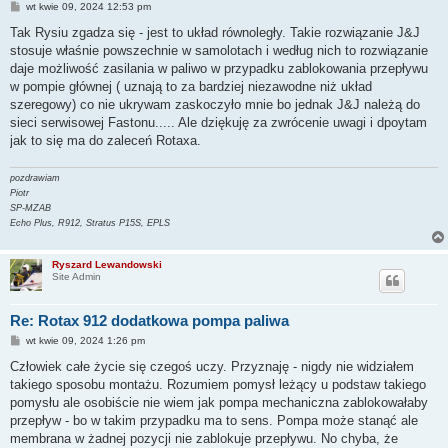
P
wt kwie 09, 2024 12:53 pm
o
s
Tak Rysiu zgadza się - jest to układ równoległy. Takie rozwiązanie J&J
t
stosuje właśnie powszechnie w samolotach i według nich to rozwiązanie
daje możliwość zasilania w paliwo w przypadku zablokowania przepływu
w pompie głównej ( uznają to za bardziej niezawodne niż układ
szeregowy) co nie ukrywam zaskoczyło mnie bo jednak J&J należą do
sieci serwisowej Fastonu..... Ale dziękuję za zwrócenie uwagi i dpoytam
jak to się ma do zaleceń Rotaxa.
pozdrawiam
Piotr
SP-MZAB
Echo Plus, R912, Stratus P15S, EPLS
Ryszard Lewandowski
Site Admin
Re: Rotax 912 dodatkowa pompa paliwa
P
wt kwie 09, 2024 1:26 pm
o
s
Człowiek całe życie się czegoś uczy. Przyznaję - nigdy nie widziałem
t
takiego sposobu montażu. Rozumiem pomysł leżący u podstaw takiego
pomysłu ale osobiście nie wiem jak pompa mechaniczna zablokowałaby
przepływ - bo w takim przypadku ma to sens. Pompa może stanąć ale
membrana w żadnej pozycji nie zablokuje przepływu. No chyba, że