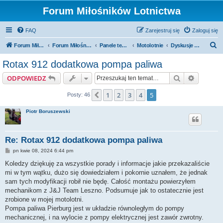
Forum Miłośników Lotnictwa
FAQ
Zarejestruj się
Zaloguj się
S
Forum Miłośników Lotnictwa
Forum Miłośników Lotnictwa
Panele tematyczne
Motolotnie
Dyskusje ogólne
z
Rotax 912 dodatkowa pompa paliwa
u
Szukaj
Wyszuki
ODPOWIEDZ
k
a
1
2
3
4
5
Poprzednia
Posty: 46
j
Piotr Boruszewski
Re: Rotax 912 dodatkowa pompa paliwa
P
pn kwie 08, 2024 6:44 pm
o
s
Koledzy dziękuję za wszystkie porady i informacje jakie przekazaliście
t
mi w tym wątku, dużo się dowiedziałem i pokornie uznałem, że jednak
sam tych modyfikacji robił nie będę. Całość montażu powierzyłem
mechanikom z J&J Team Leszno. Podsumuje jak to ostatecznie jest
zrobione w mojej motolotni.
Pompa paliwa Pierburg jest w układzie równoległym do pompy
mechanicznej, i na wylocie z pompy elektrycznej jest zawór zwrotny.