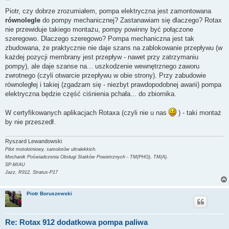
o
s
Piotr, czy dobrze zrozumiałem, pompa elektryczna jest zamontowana
t
równolegle
do pompy mechanicznej? Zastanawiam się dlaczego? Rotax
nie przewiduje takiego montażu, pompy powinny być połączone
szeregowo. Dlaczego szeregowo? Pompa mechaniczna jest tak
zbudowana, że praktycznie nie daje szans na zablokowanie przepływu (w
każdej pozycji membrany jest przepływ - nawet przy zatrzymaniu
pompy), ale daje szanse na... uszkodzenie wewnętrznego zaworu
zwrotnego (czyli otwarcie przepływu w obie strony). Przy zabudowie
równoległej i takiej (zgadzam się - niezbyt prawdopodobnej awarii) pompa
elektryczna będzie część ciśnienia pchała... do zbiornika.
W certyfikowanych aplikacjach Rotaxa (czyli nie u nas
) - taki montaż
by nie przeszedł.
Ryszard Lewandowski
Pilot motolotniowy, samolotów ultralekkich.
Mechanik Poświadczenia Obsługi Statków Powietrznych - TM(PHG), TM(A).
SP-MIAU
Jazz, R912, Stratus-P17
Piotr Boruszewski
Re: Rotax 912 dodatkowa pompa paliwa