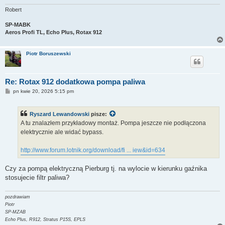
Robert
SP-MABK
Aeros Profi TL, Echo Plus, Rotax 912
Piotr Boruszewski
Re: Rotax 912 dodatkowa pompa paliwa
P
pn kwie 20, 2026 5:15 pm
o
s
t
Ryszard Lewandowski
pisze:
A tu znalazłem przykładowy montaż. Pompa jeszcze nie podłączona
elektrycznie ale widać bypass.
http://www.forum.lotnik.org/download/fi ... iew&id=634
Czy za pompą elektryczną Pierburg tj. na wylocie w kierunku gaźnika
stosujecie filtr paliwa?
pozdrawiam
Piotr
SP-MZAB
Echo Plus, R912, Stratus P15S, EPLS