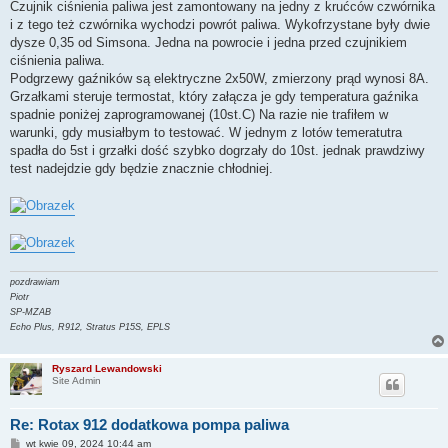
Czujnik ciśnienia paliwa jest zamontowany na jedny z krućców czwórnika
i z tego też czwórnika wychodzi powrót paliwa. Wykofrzystane były dwie
dysze 0,35 od Simsona. Jedna na powrocie i jedna przed czujnikiem
ciśnienia paliwa.
Podgrzewy gaźników są elektryczne 2x50W, zmierzony prąd wynosi 8A.
Grzałkami steruje termostat, który załącza je gdy temperatura gaźnika
spadnie poniżej zaprogramowanej (10st.C) Na razie nie trafiłem w
warunki, gdy musiałbym to testować. W jednym z lotów temeratutra
spadła do 5st i grzałki dość szybko dogrzały do 10st. jednak prawdziwy
test nadejdzie gdy będzie znacznie chłodniej.
pozdrawiam
Piotr
SP-MZAB
Echo Plus, R912, Stratus P15S, EPLS
Ryszard Lewandowski
Site Admin
Re: Rotax 912 dodatkowa pompa paliwa
P
wt kwie 09, 2024 10:44 am