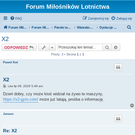
Forum Miłośników Lotnictwa
FAQ
Zarejestruj się
Zaloguj się
S
Forum Miłośników Lotnictwa
Forum Miłośników Lotnictwa
Panele tematyczne
Wiatrakowce
Dyskusje ogólne
z
X2
u
Szukaj
Wyszuki
ODPOWIEDZ
k
Posty: 3 • Strona
1
z
1
a
Paweł Kot
j
X2
P
czw lip 09, 2026 5:49 am
o
s
Dzień dobry, czy może ktoś widział na żywo te maszyny,
t
https://x2-gyro.com/
może już latają, prośba o informację.
Janusz
Re: X2