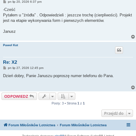
P
pn lip 20, 2026 6:37 pm
o
s
-Cześć
t
Pytałem u "źródła" . Odpowiedzieli : jeszcze trochę (cierpliwości). Projekt
jest na etapie wykonywania form i pierwszych elementów.
Janusz
Paweł Kot
Re: X2
P
pn lip 27, 2026 12:45 pm
o
s
Dzień dobry, Panie Januszu poproszę numer telefonu do Pana.
t
ODPOWIEDZ
Posty: 3 • Strona
1
z
1
Przejdź do
Forum Miłośników Lotnictwa
Forum Miłośników Lotnictwa
Technologię dostarcza
phpBB
® Forum Software © phpBB Limited