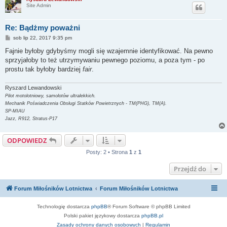
Site Admin
Re: Bądżmy poważni
P
sob lip 22, 2017 9:35 pm
o
s
Fajnie byłoby gdybyśmy mogli się wzajemnie identyfikować. Na pewno
t
sprzyjałoby to też utrzymywaniu pewnego poziomu, a poza tym - po
prostu tak byłoby bardziej
fair
.
Ryszard Lewandowski
Pilot motolotniowy, samolotów ultralekkich.
Mechanik Poświadczenia Obsługi Statków Powietrznych - TM(PHG), TM(A).
SP-MIAU
Jazz, R912, Stratus-P17
ODPOWIEDZ
Posty: 2 • Strona
1
z
1
Przejdź do
Forum Miłośników Lotnictwa
Forum Miłośników Lotnictwa
Technologię dostarcza
phpBB
® Forum Software © phpBB Limited
Polski pakiet językowy dostarcza
phpBB.pl
Zasady ochrony danych osobowych
|
Regulamin