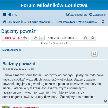
Forum Miłośników Lotnictwa
FAQ
Zarejestruj się
Zaloguj się
S
Forum Miłośników Lotnictwa
Forum Miłośników Lotnictwa
Pozostałe fora
Wnioski, uwagi, propozycje do działania forum
z
Bądżmy poważni
u
Szukaj
Wyszuki
ODPOWIEDZ
k
Posty: 2 • Strona
1
z
1
a
Marek Adamski
j
Bądżmy poważni
P
sob lip 22, 2017 2:49 pm
o
s
Panowie mamy nowe forum. Tworzymy od początku jakby nie bylo nowe
t
miejsce spotkań wszystkich pasjonatów lotnictwa. Bądzmy zatem
poważni i logujmy się w miarę uczciwie podając prawdziwe namiary na
siebie. Latanie w tym kraju jest jeszcze czyms normalnym i
niezabronionym wiec nie rozumiem tych ktorzy loguja się /
serek.nagarek, świeczka czy dzwonek/ . Zacznijmy coś normalnie.
Ryszard Lewandowski