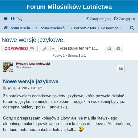
Forum Miłośników Lotnictwa
FAQ
Zarejestruj się
Zaloguj się
S
Forum Miłośników Lotnictwa
Forum Miłośników Lotnictwa
Pozostałe fora
Co nowego?
z
Nowe wersje językowe.
u
Szukaj
Wyszuki
ODPOWIEDZ
k
Posty: 1 • Strona
1
z
1
a
Ryszard Lewandowski
j
Site Admin
Nowe wersje językowe.
P
pn lip 24, 2017 1:31 pm
o
s
Zainstalowałem dodatkowe pakiety językowe, które pozwolą działać
t
forum w języku niemieckim, czeskim i rosyjskim (wcześniej były już
dostępne pakiety: polski i angielski).
Gorąco przepraszam kolegów z Litwy ale nie ma dla litewskiego
aktualnego pakietu językowego. Labai kolegos iš Lietuvos Atsiprašome,
bet šiuo metu nėra paketas lietuvių kalba.