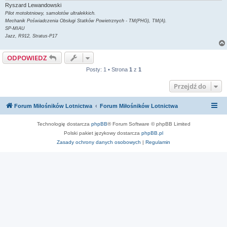
Ryszard Lewandowski
Pilot motolotniowy, samolotów ultralekkich.
Mechanik Poświadczenia Obsługi Statków Powietrznych - TM(PHG), TM(A).
SP-MIAU
Jazz, R912, Stratus-P17
ODPOWIEDZ
Posty: 1 • Strona
1
z
1
Przejdź do
Forum Miłośników Lotnictwa
Forum Miłośników Lotnictwa
Technologię dostarcza
phpBB
® Forum Software © phpBB Limited
Polski pakiet językowy dostarcza
phpBB.pl
Zasady ochrony danych osobowych
|
Regulamin