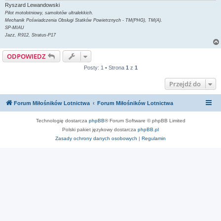
Ryszard Lewandowski
Pilot motolotniowy, samolotów ultralekkich.
Mechanik Poświadczenia Obsługi Statków Powietrznych - TM(PHG), TM(A).
SP-MIAU
Jazz, R912, Stratus-P17
ODPOWIEDZ
Posty: 1 • Strona
1
z
1
Przejdź do
Forum Miłośników Lotnictwa
Forum Miłośników Lotnictwa
Technologię dostarcza
phpBB
® Forum Software © phpBB Limited
Polski pakiet językowy dostarcza
phpBB.pl
Zasady ochrony danych osobowych
|
Regulamin