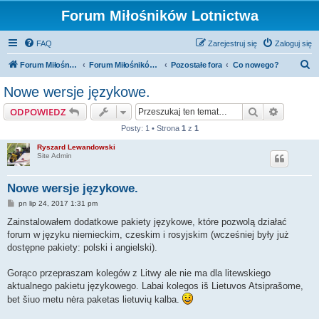
Forum Miłośników Lotnictwa
FAQ
Zarejestruj się
Zaloguj się
S
Forum Miłośników Lotnictwa
Forum Miłośników Lotnictwa
Pozostałe fora
Co nowego?
z
Nowe wersje językowe.
u
Szukaj
Wyszuki
ODPOWIEDZ
k
Posty: 1 • Strona
1
z
1
a
Ryszard Lewandowski
j
Site Admin
Nowe wersje językowe.
P
pn lip 24, 2017 1:31 pm
o
s
Zainstalowałem dodatkowe pakiety językowe, które pozwolą działać
t
forum w języku niemieckim, czeskim i rosyjskim (wcześniej były już
dostępne pakiety: polski i angielski).
Gorąco przepraszam kolegów z Litwy ale nie ma dla litewskiego
aktualnego pakietu językowego. Labai kolegos iš Lietuvos Atsiprašome,
bet šiuo metu nėra paketas lietuvių kalba.